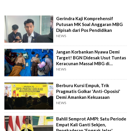
Gerindra Kaji Komprehensif
Putusan MK Soal Anggaran MBG
Dipisah dari Pos Pendidikan
NEWS
Jangan Korbankan Nyawa Demi
Target! BGN Didesak Usut Tuntas
Keracunan Massal MBG di
Semarang
NEWS
Berburu Kursi Empuk, Trik
Pragmatis Golkar 'Anti-Oposisi'
Demi Amankan Kekuasaan
NEWS
Bahlil Semprot AMPI: Satu Periode
Empat Kali Ganti Sekjen,
Pengkaderan 'Enggak Jelas'