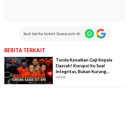
Ikuti berita terkini Suara.com di:
BERITA TERKAIT
Tunda Kenaikan Gaji Kepala
Daerah! Korupsi Itu Soal
Integritas, Bukan Kurang
Penghasilan
NEWS