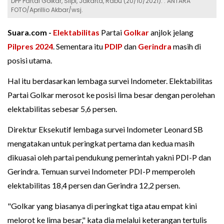
DPP Partai Golkar, Slipi, Jakarta, Rabu (20/10/2021). . ANTARA
FOTO/Aprillio Akbar/wsj.
Suara.com -
Elektabilitas
Partai
Golkar
anjlok jelang
Pilpres 2024
. Sementara itu
PDIP
dan
Gerindra
masih di
posisi utama.
Hal itu berdasarkan lembaga survei Indometer. Elektabilitas
Partai Golkar merosot ke posisi lima besar dengan perolehan
elektabilitas sebesar 5,6 persen.
Direktur Eksekutif lembaga survei Indometer Leonard SB
mengatakan untuk peringkat pertama dan kedua masih
dikuasai oleh partai pendukung pemerintah yakni PDI-P dan
Gerindra. Temuan survei Indometer PDI-P memperoleh
elektabilitas 18,4 persen dan Gerindra 12,2 persen.
"Golkar yang biasanya di peringkat tiga atau empat kini
melorot ke lima besar," kata dia melalui keterangan tertulis