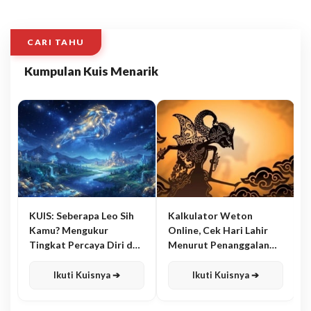
CARI TAHU
Kumpulan Kuis Menarik
KUIS: Seberapa Leo Sih
Kalkulator Weton
Kamu? Mengukur
Online, Cek Hari Lahir
Tingkat Percaya Diri dan
Menurut Penanggalan
Karisma
Jawa
Ikuti Kuisnya ➔
Ikuti Kuisnya ➔