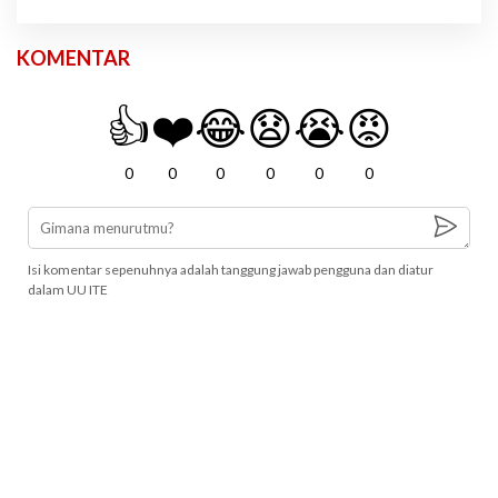
KOMENTAR
👍
❤️
😂
😧
😭
😡
0
0
0
0
0
0
Isi komentar sepenuhnya adalah tanggung jawab pengguna dan diatur
dalam UU ITE