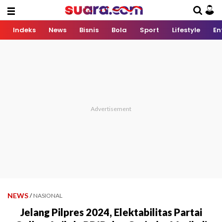
Indeks
News
Bisnis
Bola
Sport
Lifestyle
En
NEWS
/
NASIONAL
Jelang Pilpres 2024, Elektabilitas Partai