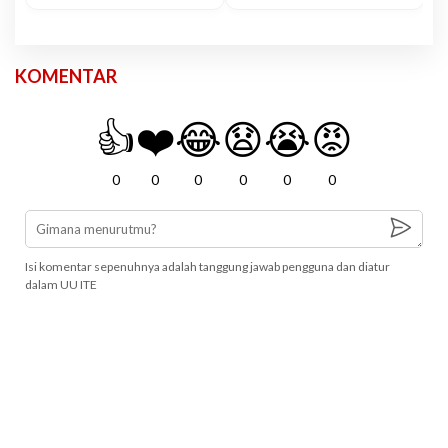
KOMENTAR
👍
❤️
😂
😧
😭
😡
0
0
0
0
0
0
Isi komentar sepenuhnya adalah tanggung jawab pengguna dan diatur
dalam UU ITE