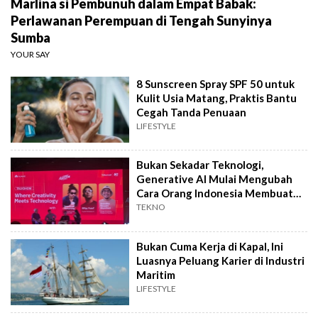
Marlina si Pembunuh dalam Empat Babak:
Perlawanan Perempuan di Tengah Sunyinya
Sumba
YOUR SAY
8 Sunscreen Spray SPF 50 untuk
Kulit Usia Matang, Praktis Bantu
Cegah Tanda Penuaan
LIFESTYLE
Bukan Sekadar Teknologi,
Generative AI Mulai Mengubah
Cara Orang Indonesia Membuat
Film
TEKNO
Bukan Cuma Kerja di Kapal, Ini
Luasnya Peluang Karier di Industri
Maritim
LIFESTYLE