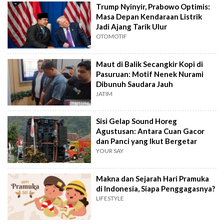
Trump Nyinyir, Prabowo Optimis:
Masa Depan Kendaraan Listrik
Jadi Ajang Tarik Ulur
OTOMOTIF
Maut di Balik Secangkir Kopi di
Pasuruan: Motif Nenek Nurami
Dibunuh Saudara Jauh
JATIM
Sisi Gelap Sound Horeg
Agustusan: Antara Cuan Gacor
dan Panci yang Ikut Bergetar
YOUR SAY
Makna dan Sejarah Hari Pramuka
di Indonesia, Siapa Penggagasnya?
LIFESTYLE