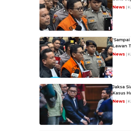
News
| K
'Sampai 
Lawan T
News
| K
Jaksa Si
Kasus H
News
| K