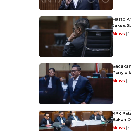
Hasto K
Jaksa: 
News
| J
Bacakan
Penyidi
News
| J
KPK Pata
Bukan D
News
| S