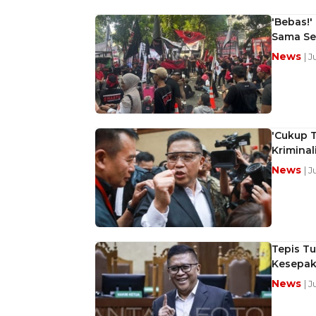
'Bebas!'
Sama Se
News
| J
'Cukup 
Kriminali
News
| J
Tepis T
Kesepak
News
| J