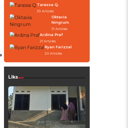
Tarassa Q.
33 Articles
Oktavia
Ningrum
31 Articles
Ardina Praf
21 Articles
Ryan Farizzal
20 Articles
a
Liks