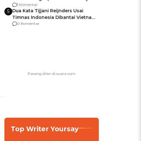
agar Dana Tidak Hangus!
1 Komentar
Dua Kata Tijjani Reijnders Usai
5
Timnas Indonesia Dibantai Vietnam
0-3
0 Komentar
Top Writer Yoursay