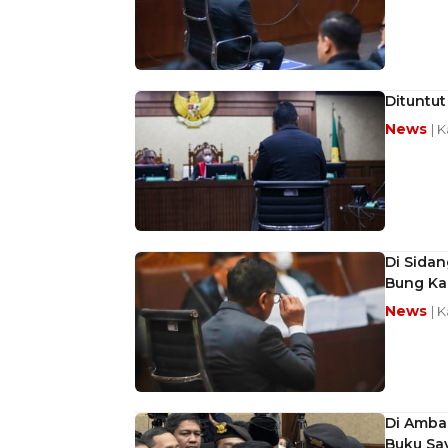
Dituntut
News
| K
Di Sida
Bung Kar
News
| K
Di Amba
Buku Sa