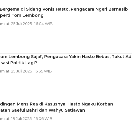
 Bergema di Sidang Vonis Hasto, Pengacara Ngeri Bernasib
perti Tom Lembong
um'at, 25 Juli 2025 | 16:04 WIB
Tom Lembong Saja!', Pengacara Yakin Hasto Bebas, Takut Ad
sasi Politik Lagi?
um'at, 25 Juli 2025 | 15:35 WIB
udingan Mens Rea di Kasusnya, Hasto Ngaku Korban
atan Saeful Bahri dan Wahyu Setiawan
um'at, 18 Juli 2025 | 16:06 WIB