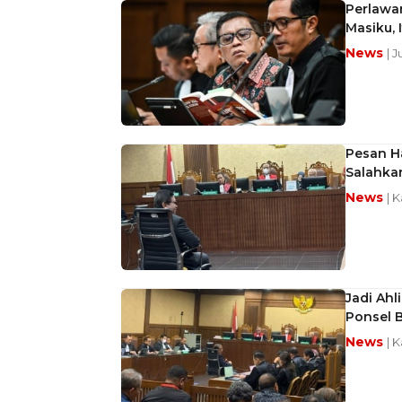
Perlawa
Masiku, 
News
| J
Pesan H
Salahkan
News
| 
Jadi Ahl
Ponsel 
News
| K