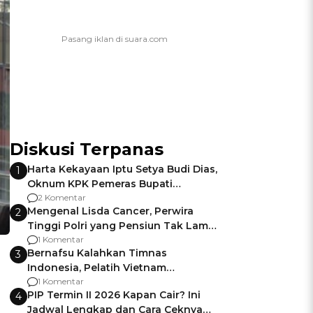
Diskusi Terpanas
Harta Kekayaan Iptu Setya Budi Dias,
1
Oknum KPK Pemeras Bupati
Pemalang
2 Komentar
Mengenal Lisda Cancer, Perwira
2
Tinggi Polri yang Pensiun Tak Lama
Usai Jadi Brigjen
1 Komentar
Bernafsu Kalahkan Timnas
3
Indonesia, Pelatih Vietnam
Berencana Pakai Jimat di Pakansari
1 Komentar
PIP Termin II 2026 Kapan Cair? Ini
4
Jadwal Lengkap dan Cara Ceknya