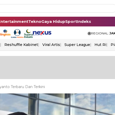
Entertainment
Tekno
Gaya Hidup
Sport
Indeks
REGIONAL:
JA
Reshuffle Kabinet
Viral Artis
Super League
Hut Ri
Pi
yanto Terbaru Dan Terkini