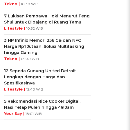
Tekno |
10:30 WIB
7 Lukisan Pembawa Hoki Menurut Feng
Shui untuk Dipajang di Ruang Tamu
Lifestyle |
10:32 WIB
3 HP Infinix Memori 256 GB dan NFC
Harga Rp1 Jutaan, Solusi Multitasking
hingga Gaming
Tekno |
09:49 WIB
12 Sepeda Gunung United Detroit
Lengkap dengan Harga dan
Spesifikasinya
Lifestyle |
12:40 WIB
5 Rekomendasi Rice Cooker Digital,
Nasi Tetap Pulen hingga 48 Jam
Your Say |
18:01 WIB