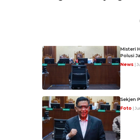
Misteri 
Polusi J
News
| J
Sekjen P
Foto
| Ju