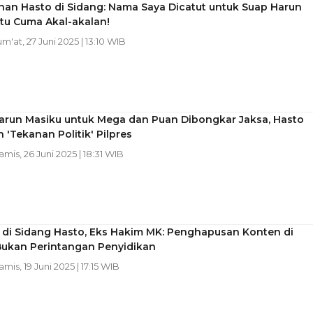
nan Hasto di Sidang: Nama Saya Dicatut untuk Suap Harun
Itu Cuma Akal-akalan!
um'at, 27 Juni 2025 | 13:10 WIB
arun Masiku untuk Mega dan Puan Dibongkar Jaksa, Hasto
 'Tekanan Politik' Pilpres
Kamis, 26 Juni 2025 | 18:31 WIB
i di Sidang Hasto, Eks Hakim MK: Penghapusan Konten di
Bukan Perintangan Penyidikan
amis, 19 Juni 2025 | 17:15 WIB