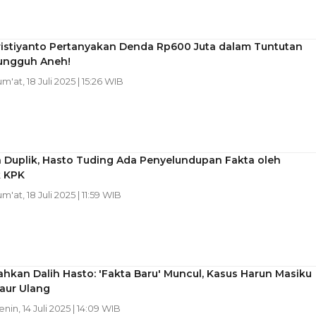
ristiyanto Pertanyakan Denda Rp600 Juta dalam Tuntutan
Sungguh Aneh!
um'at, 18 Juli 2025 | 15:26 WIB
 Duplik, Hasto Tuding Ada Penyelundupan Fakta oleh
k KPK
um'at, 18 Juli 2025 | 11:59 WIB
hkan Dalih Hasto: 'Fakta Baru' Muncul, Kasus Harun Masiku
aur Ulang
enin, 14 Juli 2025 | 14:09 WIB