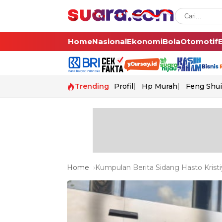
Home
Nasional
Ekonomi
Bola
Otomotif
Trending
Profil
Hp Murah
Feng Shui
Home
Kumpulan Berita Sidang Hasto Kristi