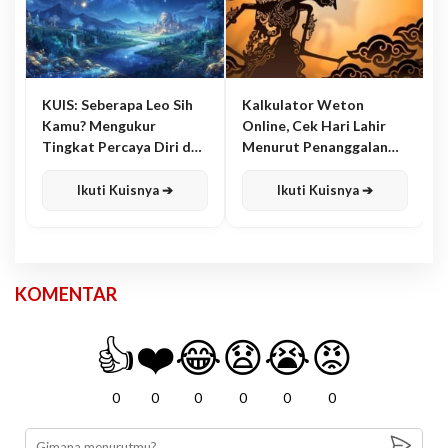
KUIS: Seberapa Leo Sih
Kalkulator Weton
Kamu? Mengukur
Online, Cek Hari Lahir
Tingkat Percaya Diri dan
Menurut Penanggalan
Karisma
Jawa
Ikuti Kuisnya ➔
Ikuti Kuisnya ➔
KOMENTAR
👍
❤️
😂
😧
😭
😡
0
0
0
0
0
0