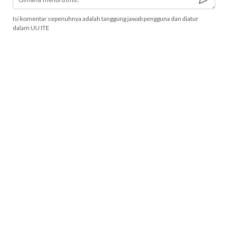
Isi komentar sepenuhnya adalah tanggung jawab pengguna dan diatur
dalam UU ITE