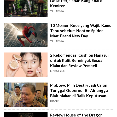
Desa: Perjalanan Kang Edai di
Kemiren
YOUR SAY
10 Momen Kece yang Wajib Kamu
Tahu sebelum Nonton Spider-
Man: Brand New Day
YOUR SAY
2 Rekomendasi Cushion Hanasui
untuk Kulit Berminyak Sesuai
Klaim dan Review Pembeli
LIFESTYLE
Prabowo Pilih Destry Jadi Calon
Tunggal Gubernur BI, Airlangga
Blak-blakan di Balik Keputusan
Ini?
BISNIS
Review House of the Dragon