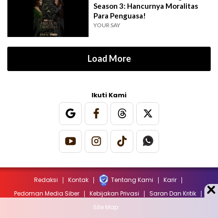
Season 3: Hancurnya Moralitas
Para Penguasa!
YOUR SAY
Load More
Ikuti Kami
Redaksi
Kontak
Tentang Kami
Karir
Pedoman Media Siber
Kebijakan Privasi
Saran Dan Kritik
Site Map