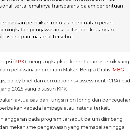
sional, serta lemahnya transparansi dalam penentuan
ndasikan perbaikan regulasi, penguatan peran
a peningkatan pengawasan kualitas dan keuangan
litas program nasional tersebut.
upsi (
KPK
) mengungkapkan kerentanan sistemik yang
am pelaksanaan program Makan Bergizi Gratis (
MBG
).
gis, policy brief dan corruption risk assessment (CRA) pa
anjang 2025 yang disusun KPK.
pakan aktualisasi dari fungsi monitoring dan pencegaha
baikan kepada lembaga atau instansi terkait.
an anggaran pada program tersebut belum diimbangi
la, dan mekanisme pengawasan yang memadai sehingga