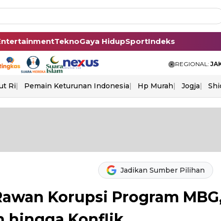
Entertainment
Tekno
Gaya Hidup
Sport
Indeks
REGIONAL:
JA
ut Ri
Pemain Keturunan Indonesia
Hp Murah
Jogja
Shi
Jadikan Sumber Pilihan
Rawan Korupsi Program MBG
h hingga Konflik