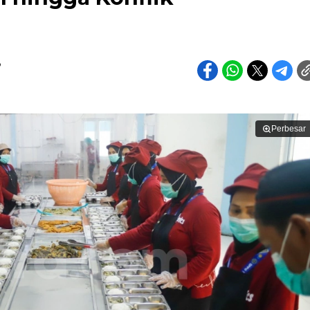
o
Perbesar