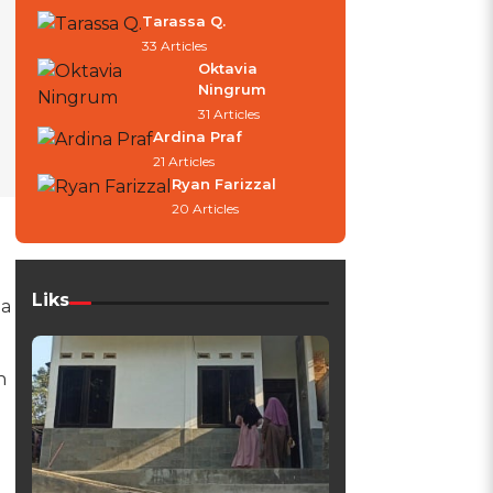
Tarassa Q.
33 Articles
Oktavia
Ningrum
31 Articles
Ardina Praf
21 Articles
Ryan Farizzal
20 Articles
Liks
da
n