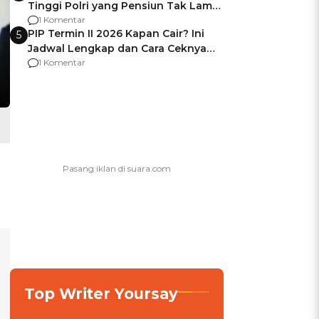
Tinggi Polri yang Pensiun Tak Lama
Usai Jadi Brigjen
1 Komentar
PIP Termin II 2026 Kapan Cair? Ini
5
Jadwal Lengkap dan Cara Ceknya
agar Dana Tidak Hangus!
1 Komentar
Top Writer Yoursay