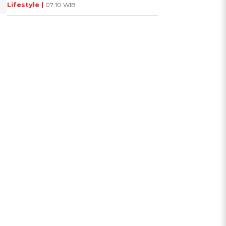
Lifestyle |
07:10 WIB