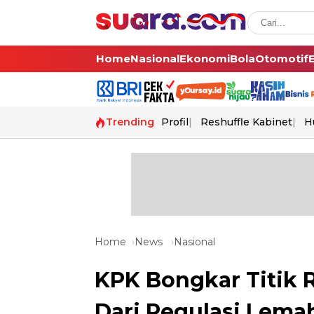
Home
Nasional
Ekonomi
Bola
Otomotif
Trending
Profil
Reshuffle Kabinet
H
Home
News
Nasional
KPK Bongkar Titik 
Dari Regulasi Lema