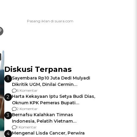
Diskusi Terpanas
Sayembara Rp10 Juta Dedi Mulyadi
1
Dikritik UGM, Dinilai Cermin
Gagalnya Negara Jamin Keamanan
6 Komentar
Harta Kekayaan Iptu Setya Budi Dias,
2
Oknum KPK Pemeras Bupati
Pemalang
2 Komentar
Bernafsu Kalahkan Timnas
3
Indonesia, Pelatih Vietnam
Berencana Pakai Jimat di Pakansari
1 Komentar
Mengenal Lisda Cancer, Perwira
4