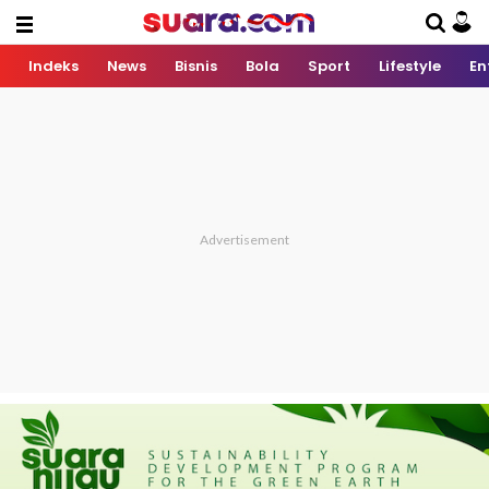
Indeks
News
Bisnis
Bola
Sport
Lifestyle
En