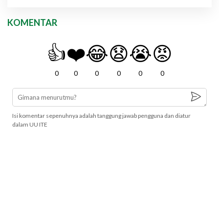
KOMENTAR
👍
❤️
😂
😧
😭
😡
0
0
0
0
0
0
Isi komentar sepenuhnya adalah tanggung jawab pengguna dan diatur
dalam UU ITE