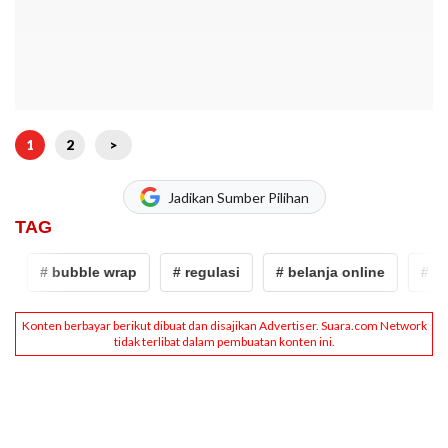
1
2
>
Jadikan Sumber Pilihan
TAG
# bubble wrap
# regulasi
# belanja online
# sam