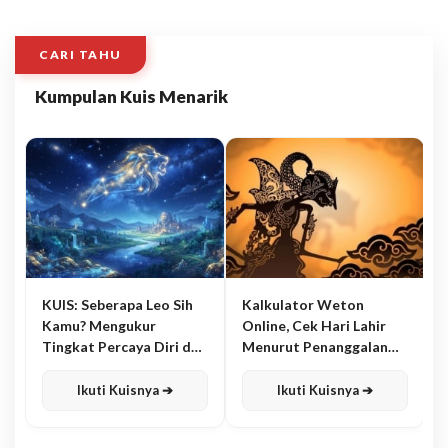
CARI TAHU
Kumpulan Kuis Menarik
KUIS: Seberapa Leo Sih
Kalkulator Weton
Kamu? Mengukur
Online, Cek Hari Lahir
Tingkat Percaya Diri dan
Menurut Penanggalan
Karisma
Jawa
Ikuti Kuisnya ➔
Ikuti Kuisnya ➔