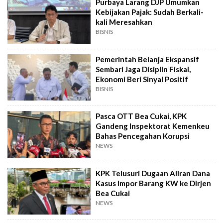
Purbaya Larang DJP Umumkan
Kebijakan Pajak: Sudah Berkali-
kali Meresahkan
BISNIS
Pemerintah Belanja Ekspansif
Sembari Jaga Disiplin Fiskal,
Ekonomi Beri Sinyal Positif
BISNIS
Pasca OTT Bea Cukai, KPK
Gandeng Inspektorat Kemenkeu
Bahas Pencegahan Korupsi
NEWS
KPK Telusuri Dugaan Aliran Dana
Kasus Impor Barang KW ke Dirjen
Bea Cukai
NEWS