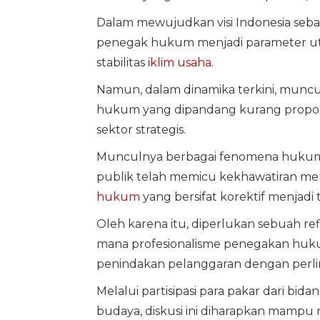
Dalam mewujudkan visi Indonesia sebagai
penegak hukum menjadi parameter ut
stabilitas
iklim usaha
.
Namun, dalam dinamika terkini, muncu
hukum yang dipandang kurang propors
sektor strategis.
Munculnya berbagai fenomena hukum y
publik telah memicu kekhawatiran men
hukum
yang bersifat korektif menjadi 
Oleh karena itu, diperlukan sebuah ref
mana profesionalisme penegakan huk
penindakan pelanggaran dengan perlin
Melalui partisipasi para pakar dari bid
budaya, diskusi ini diharapkan mamp