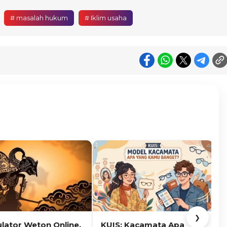
# masalah hukum
# Iklim usaha
❯
ulator Weton Online,
KUIS: Kacamata Apa
K