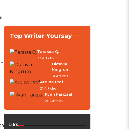
a
Top Writer Yoursay
Tarassa Q.
33 Articles
an
Oktavia
Ningrum
31 Articles
Ardina Praf
21 Articles
Ryan Farizzal
20 Articles
Liks
ta