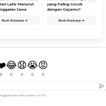
Hari Lahir Menurut
yang Paling Cocok
nggalan Jawa
dengan Gayamu?
Ikuti Kuisnya ➔
Ikuti Kuisnya ➔
❤️
😂
😧
😭
😡
0
0
0
0
0
engguna dan diatur dalam UU ITE