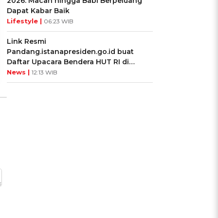
2026: Macan hingga Babi Berpeluang
Cocok dengan
Kamu dengan Si Zodiak
Dapat Kabar Baik
Kepribadianmu?
Cancer?
Lifestyle |
06:23 WIB
Link Resmi
Ikuti Kuisnya ➔
Ikuti Kuisnya ➔
Pandang.istanapresiden.go.id buat
Daftar Upacara Bendera HUT RI di
Istana Negara
News |
12:13 WIB