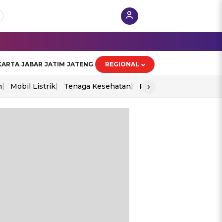
KARTA
JABAR
JATIM
JATENG
REGIONAL
›
n
Mobil Listrik
Tenaga Kesehatan
Perang As-Iran
Ekon