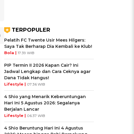
TERPOPULER
Pelatih FC Twente Usir Mees Hilgers:
Saya Tak Berharap Dia Kembali ke Klub!
Bola |
17:39 WIB
PIP Termin II 2026 Kapan Cair? Ini
Jadwal Lengkap dan Cara Ceknya agar
Dana Tidak Hangus!
Lifestyle |
07:36 WIB
4 Shio yang Menarik Keberuntungan
Hari Ini 5 Agustus 2026: Segalanya
Berjalan Lancar
Lifestyle |
06:37 WIB
4 Shio Beruntung Hari Ini 4 Agustus
UIS: Sepatu Mana yang
KUIS: Seberapa Kenal