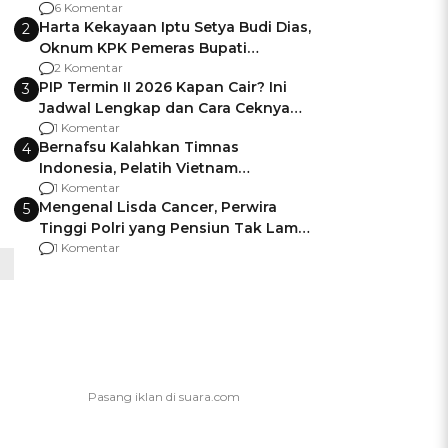
Gagalnya Negara Jamin Keamanan
6 Komentar
Harta Kekayaan Iptu Setya Budi Dias,
2
Oknum KPK Pemeras Bupati
Pemalang
2 Komentar
PIP Termin II 2026 Kapan Cair? Ini
3
Jadwal Lengkap dan Cara Ceknya
agar Dana Tidak Hangus!
1 Komentar
Bernafsu Kalahkan Timnas
4
Indonesia, Pelatih Vietnam
Berencana Pakai Jimat di Pakansari
1 Komentar
Mengenal Lisda Cancer, Perwira
5
Tinggi Polri yang Pensiun Tak Lama
Usai Jadi Brigjen
1 Komentar