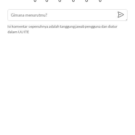
0
0
0
0
0
0
Isi komentar sepenuhnya adalah tanggung jawab pengguna dan diatur
dalam UU ITE