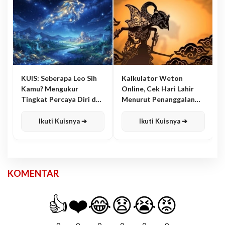
KUIS: Seberapa Leo Sih
Kalkulator Weton
Kamu? Mengukur
Online, Cek Hari Lahir
Tingkat Percaya Diri dan
Menurut Penanggalan
Karisma
Jawa
Ikuti Kuisnya ➔
Ikuti Kuisnya ➔
KOMENTAR
👍
❤️
😂
😧
😭
😡