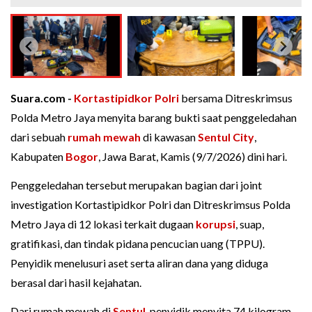
Suara.com -
Kortastipidkor Polri
bersama Ditreskrimsus
Polda Metro Jaya menyita barang bukti saat penggeledahan
dari sebuah
rumah mewah
di kawasan
Sentul City
,
Kabupaten
Bogor
, Jawa Barat, Kamis (9/7/2026) dini hari.
Penggeledahan tersebut merupakan bagian dari joint
investigation Kortastipidkor Polri dan Ditreskrimsus Polda
Metro Jaya di 12 lokasi terkait dugaan
korupsi
, suap,
gratifikasi, dan tindak pidana pencucian uang (TPPU).
Penyidik menelusuri aset serta aliran dana yang diduga
berasal dari hasil kejahatan.
Dari rumah mewah di
Sentul
, penyidik menyita 74 kilogram