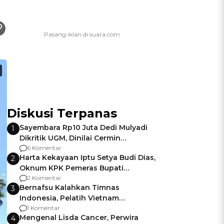
Diskusi Terpanas
Sayembara Rp10 Juta Dedi Mulyadi
1
Dikritik UGM, Dinilai Cermin
Gagalnya Negara Jamin Keamanan
6 Komentar
Harta Kekayaan Iptu Setya Budi Dias,
2
Oknum KPK Pemeras Bupati
Pemalang
2 Komentar
Bernafsu Kalahkan Timnas
3
Indonesia, Pelatih Vietnam
Berencana Pakai Jimat di Pakansari
1 Komentar
Mengenal Lisda Cancer, Perwira
4