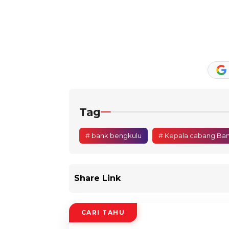
Tag
# bank bengkulu
# Kepala cabang Ba
Share Link
CARI TAHU