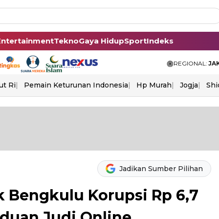
Entertainment
Tekno
Gaya Hidup
Sport
Indeks
REGIONAL:
JA
ut Ri
Pemain Keturunan Indonesia
Hp Murah
Jogja
Shi
Jadikan Sumber Pilihan
 Bengkulu Korupsi Rp 6,7
nduan Judi Online