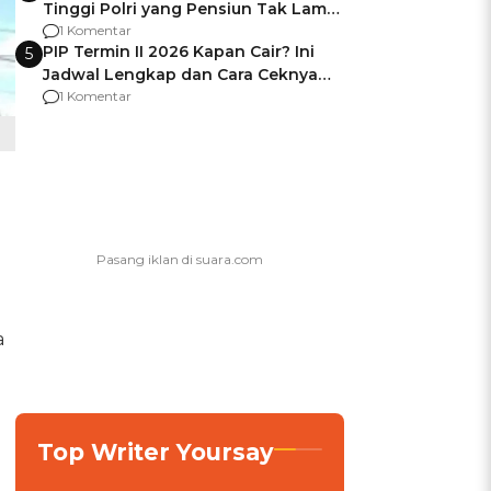
Tinggi Polri yang Pensiun Tak Lama
Usai Jadi Brigjen
1 Komentar
PIP Termin II 2026 Kapan Cair? Ini
5
Jadwal Lengkap dan Cara Ceknya
agar Dana Tidak Hangus!
1 Komentar
a
Top Writer Yoursay