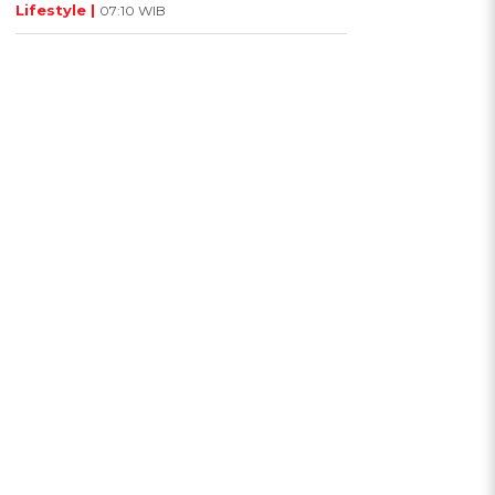
Lifestyle |
07:10 WIB