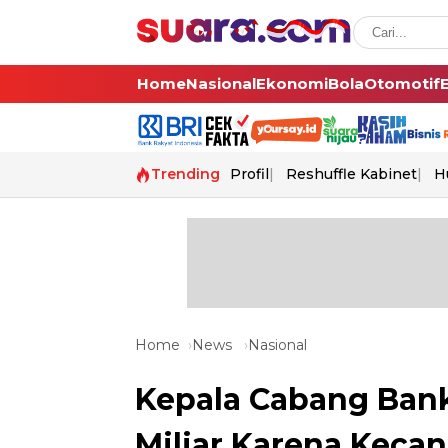
Home
Nasional
Ekonomi
Bola
Otomotif
Trending
Profil
Reshuffle Kabinet
H
Home
News
Nasional
Kepala Cabang Bank
Miliar Karena Keca