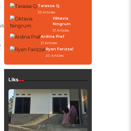
Tarassa Q.
33 Articles
Oktavia
Ningrum
us
31 Articles
Ardina Praf
21 Articles
n
Ryan Farizzal
20 Articles
Liks