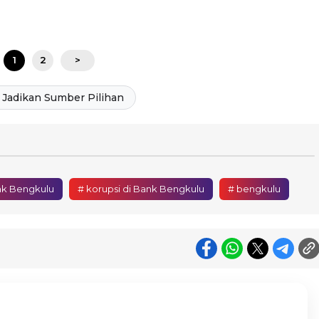
1
2
>
Jadikan Sumber Pilihan
nk Bengkulu
# korupsi di Bank Bengkulu
# bengkulu