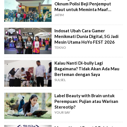
Oknum Polisi Beji Penjemput
Maut untuk Meminta Maaf
Langsung
JATIM
Indosat Ubah Cara Gamer
Menikmati Dunia Digital, 5G Jadi
Mesin Utama HoYo FEST 2026
TEKNO
Kalau Nanti Di-bully Lagi
Bagaimana? Tidak Akan Ada Mau
Berteman dengan Saya
SULSEL
Label Beauty with Brain untuk
Perempuan: Pujian atau Warisan
Stereotip?
YOUR SAY