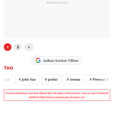
1
2
>
Jadikan Sumber Pilihan
TAG
mas
# jukir liar
# polisi
# ormas
# Preman Berke