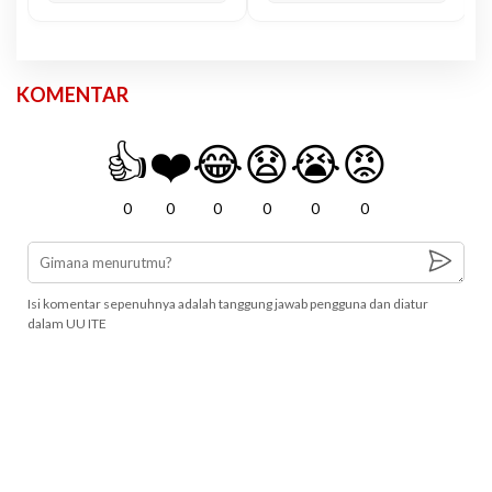
KOMENTAR
👍
❤️
😂
😧
😭
😡
0
0
0
0
0
0
Isi komentar sepenuhnya adalah tanggung jawab pengguna dan diatur
dalam UU ITE