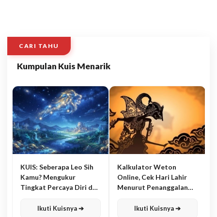
CARI TAHU
Kumpulan Kuis Menarik
KUIS: Seberapa Leo Sih
Kalkulator Weton
Kamu? Mengukur
Online, Cek Hari Lahir
Tingkat Percaya Diri dan
Menurut Penanggalan
Karisma
Jawa
Ikuti Kuisnya ➔
Ikuti Kuisnya ➔