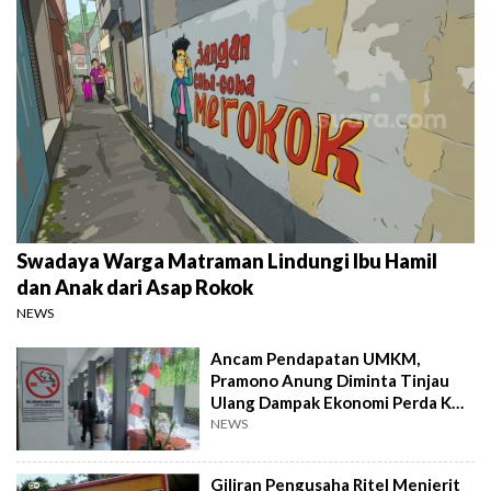
Swadaya Warga Matraman Lindungi Ibu Hamil
dan Anak dari Asap Rokok
NEWS
Ancam Pendapatan UMKM,
Pramono Anung Diminta Tinjau
Ulang Dampak Ekonomi Perda KTR
Jakarta
NEWS
Giliran Pengusaha Ritel Menjerit