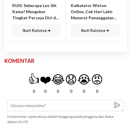
KUIS: Seberapa Leo Sih
Kalkulator Weton
Kamu? Mengukur
Online, Cek Hari Lahir
Tingkat Percaya Diri dan
Menurut Penanggalan
Karisma
Jawa
Ikuti Kuisnya ➔
Ikuti Kuisnya ➔
KOMENTAR
👍
❤️
😂
😧
😭
😡
0
0
0
0
0
0
Isi komentar sepenuhnya adalah tanggung jawab pengguna dan diatur
dalam UU ITE