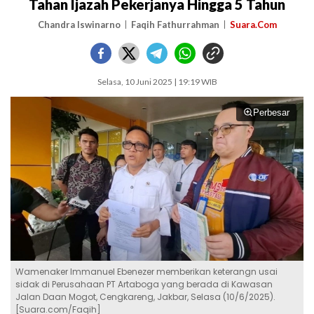
Tahan Ijazah Pekerjanya Hingga 5 Tahun
Chandra Iswinarno
Faqih Fathurrahman
Suara.Com
Selasa, 10 Juni 2025 | 19:19 WIB
Perbesar
Wamenaker Immanuel Ebenezer memberikan keterangn usai
sidak di Perusahaan PT Artaboga yang berada di Kawasan
Jalan Daan Mogot, Cengkareng, Jakbar, Selasa (10/6/2025).
[Suara.com/Faqih]