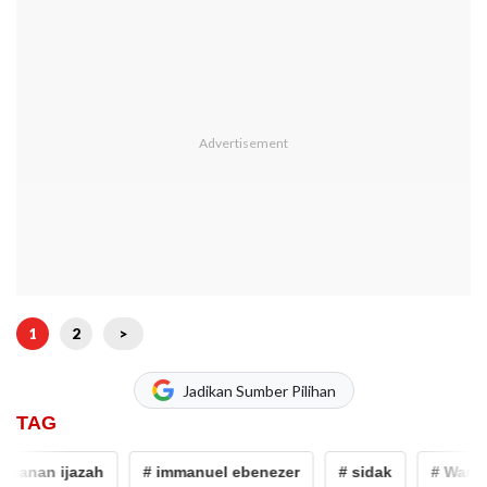
1
2
>
Jadikan Sumber Pilihan
TAG
nan ijazah
# immanuel ebenezer
# sidak
# Wamenak