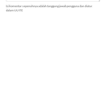
Isi komentar sepenuhnya adalah tanggung jawab pengguna dan diatur
dalam UU ITE