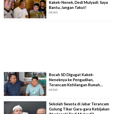
Kakek-Nenek, Dedi Mulyadi: Saya
Bantu, Jangan Takut!
NEWS
Bocah SD Digugat Kakek-
Neneknya ke Pengadilan,
Terancam Kehilangan Rumah
Almarhum Ayah
NEWS
Sekolah Swasta di Jabar Terancam
Gulung Tikar Gara-gara Kebijakan
'Nyeleneh' Dedi Mulyadi?