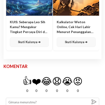
KUIS: Seberapa Leo Sih
Kalkulator Weton
Kamu? Mengukur
Online, Cek Hari Lahir
Tingkat Percaya Diri dan
Menurut Penanggalan
Karisma
Jawa
Ikuti Kuisnya ➔
Ikuti Kuisnya ➔
KOMENTAR
👍
❤️
😂
😧
😭
😡
0
0
0
0
0
0