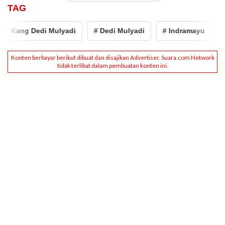
TAG
ng Dedi Mulyadi
# Dedi Mulyadi
# Indramayu
# peng