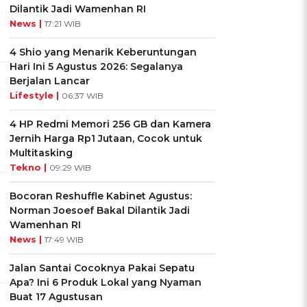
Dilantik Jadi Wamenhan RI
News |
17:21 WIB
4 Shio yang Menarik Keberuntungan
Hari Ini 5 Agustus 2026: Segalanya
Berjalan Lancar
Lifestyle |
06:37 WIB
4 HP Redmi Memori 256 GB dan Kamera
Jernih Harga Rp1 Jutaan, Cocok untuk
Multitasking
Tekno |
09:29 WIB
Bocoran Reshuffle Kabinet Agustus:
Norman Joesoef Bakal Dilantik Jadi
Wamenhan RI
News |
17:49 WIB
Jalan Santai Cocoknya Pakai Sepatu
Apa? Ini 6 Produk Lokal yang Nyaman
Buat 17 Agustusan