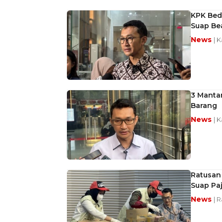
KPK Beda
Suap Be
News
| 
3 Mantan
Barang
News
| 
Ratusan 
Suap Pa
News
| 