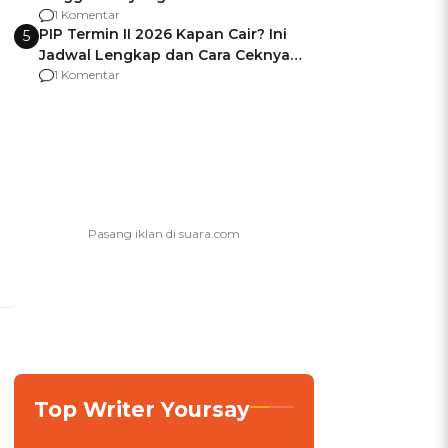
Usai Jadi Brigjen
1 Komentar
PIP Termin II 2026 Kapan Cair? Ini
5
Jadwal Lengkap dan Cara Ceknya
agar Dana Tidak Hangus!
1 Komentar
Top Writer Yoursay