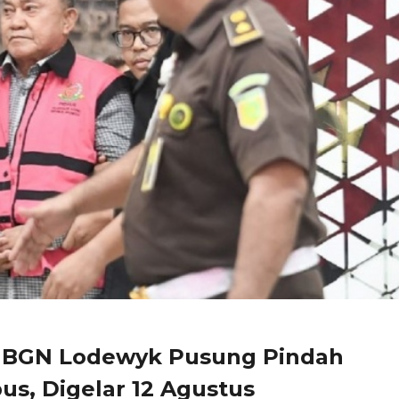
a BGN Lodewyk Pusung Pindah
us, Digelar 12 Agustus