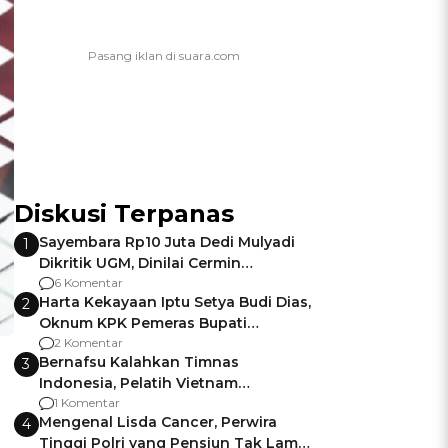
Diskusi Terpanas
Sayembara Rp10 Juta Dedi Mulyadi
1
Dikritik UGM, Dinilai Cermin
Gagalnya Negara Jamin Keamanan
6 Komentar
Harta Kekayaan Iptu Setya Budi Dias,
2
Oknum KPK Pemeras Bupati
Pemalang
2 Komentar
Bernafsu Kalahkan Timnas
3
Indonesia, Pelatih Vietnam
Berencana Pakai Jimat di Pakansari
1 Komentar
Mengenal Lisda Cancer, Perwira
4
Tinggi Polri yang Pensiun Tak Lama