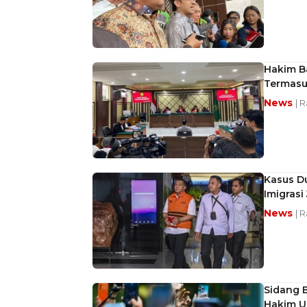
Hakim B
Termasu
News
| 
Kasus Du
Imigrasi
News
| 
Sidang B
Hakim U