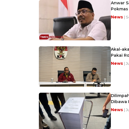
Anwar S
Pokmas 
News
| 
Akal-aka
Pakai R
News
| J
Dilimpah
Dibawa P
News
| J