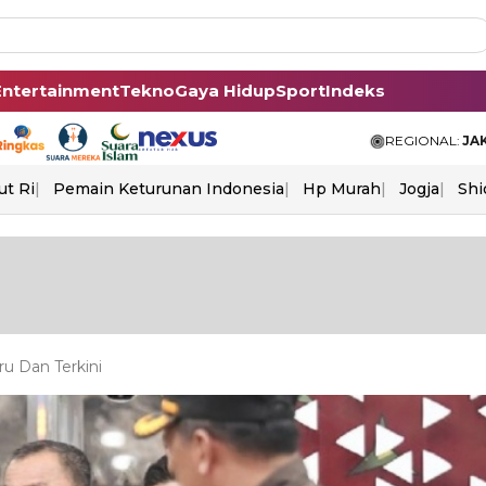
Entertainment
Tekno
Gaya Hidup
Sport
Indeks
REGIONAL:
JA
ut Ri
Pemain Keturunan Indonesia
Hp Murah
Jogja
Shi
u Dan Terkini