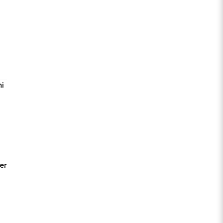
mi
er