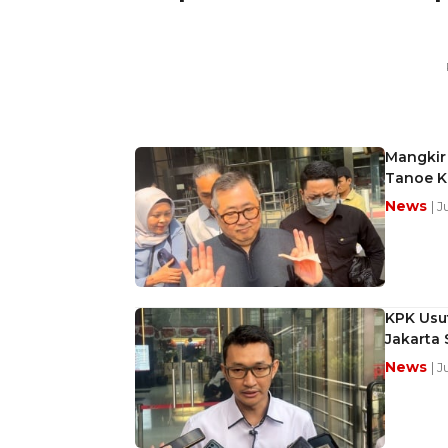
Mangkir
Tanoe K
News
| 
KPK Usu
Jakarta 
News
| 