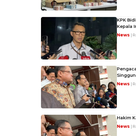
KPK Bidi
Kepala I
News
| 
Pengaca
Singgun
News
| 
Hakim K
News
| 