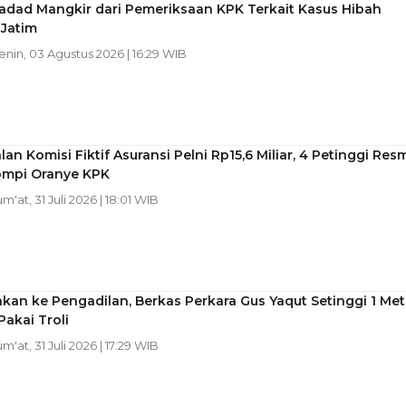
adad Mangkir dari Pemeriksaan KPK Terkait Kasus Hibah
Jatim
Senin, 03 Agustus 2026 | 16:29 WIB
lan Komisi Fiktif Asuransi Pelni Rp15,6 Miliar, 4 Petinggi Res
ompi Oranye KPK
um'at, 31 Juli 2026 | 18:01 WIB
kan ke Pengadilan, Berkas Perkara Gus Yaqut Setinggi 1 Met
akai Troli
um'at, 31 Juli 2026 | 17:29 WIB