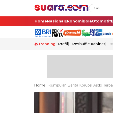
Home
Nasional
Ekonomi
Bola
Otomotif
Trending
Profil
Reshuffle Kabinet
H
Home
Kumpulan Berita Korupsi Asdp Terbar