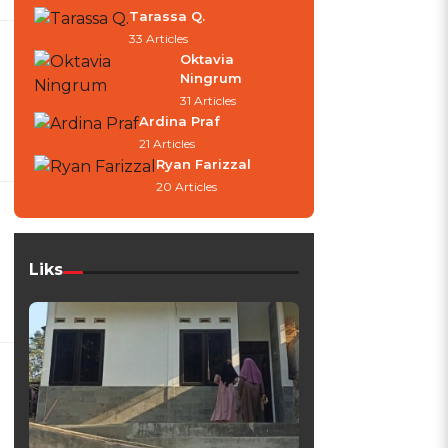
Tarassa Q.
33 Articles
Oktavia
Ningrum
31 Articles
Ardina Praf
21 Articles
Ryan Farizzal
20 Articles
Liks