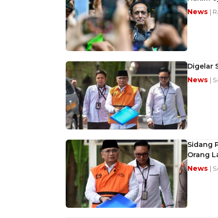
News
| 
Digelar 
News
| 
Sidang P
Orang L
News
| 