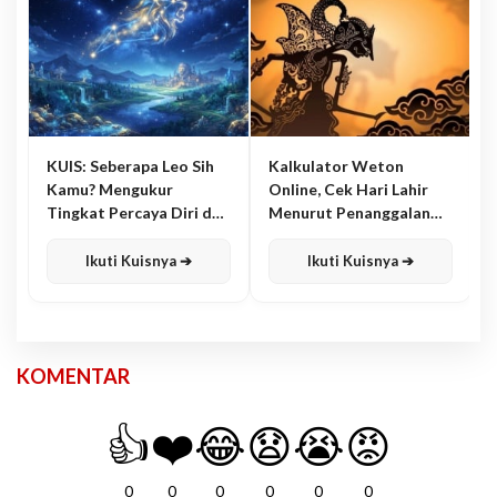
KUIS: Seberapa Leo Sih
Kalkulator Weton
Kamu? Mengukur
Online, Cek Hari Lahir
Tingkat Percaya Diri dan
Menurut Penanggalan
Karisma
Jawa
Ikuti Kuisnya ➔
Ikuti Kuisnya ➔
KOMENTAR
👍
❤️
😂
😧
😭
😡
0
0
0
0
0
0