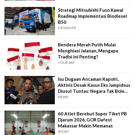
Strategi Mitsubishi Fuso Kawal
Roadmap Implementasi Biodiesel
B50
OTOMOTIF
Bendera Merah Putih Mulai
Menghiasi Jalanan, Mengapa
Tradisi ini Penting?
YOUR SAY
Isu Dugaan Ancaman Kapolri,
Aktivis Desak Kasus Eks Jampidsus
Diusut Tuntas: Negara Tak Boleh
Kalah
NEWS
60 Atlet Berebut Super Tiket PB
Djarum 2026, GOR Dafest
Makassar Makin Memanas
SPORT