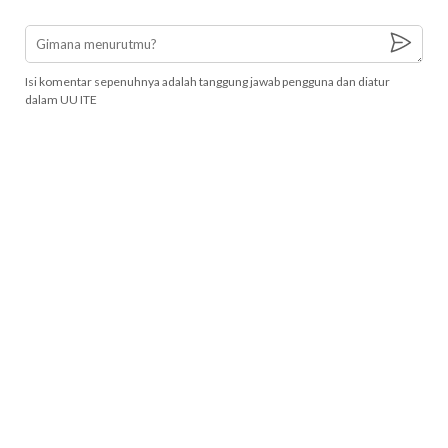
Isi komentar sepenuhnya adalah tanggung jawab pengguna dan diatur
dalam UU ITE