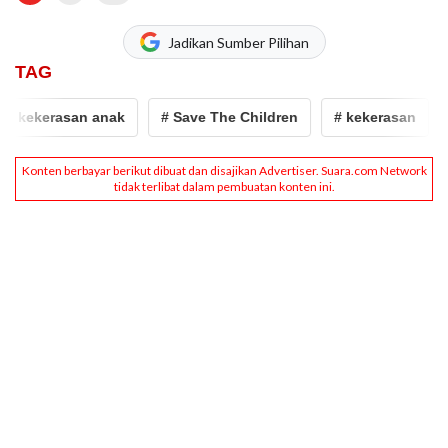
Jadikan Sumber Pilihan
TAG
kekerasan anak
# Save The Children
# kekerasan
# 