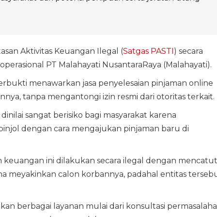
an Aktivitas Keuangan Ilegal (
Satgas PASTI
) secara
perasional PT Malahayati NusantaraRaya (Malahayati).
 terbukti menawarkan jasa penyelesaian pinjaman online
innya, tanpa mengantongi izin resmi dari otoritas terkait.
dinilai sangat berisiko bagi masyarakat karena
njol dengan cara mengajukan pinjaman baru di
n keuangan ini dilakukan secara ilegal dengan mencatu
na meyakinkan calon korbannya, padahal entitas terseb
n berbagai layanan mulai dari konsultasi permasalah