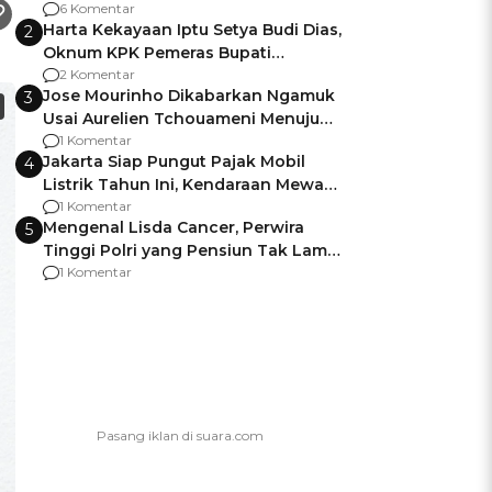
Gagalnya Negara Jamin Keamanan
6 Komentar
Harta Kekayaan Iptu Setya Budi Dias,
2
Oknum KPK Pemeras Bupati
Pemalang
2 Komentar
Jose Mourinho Dikabarkan Ngamuk
3
Usai Aurelien Tchouameni Menuju
Manchester United
1 Komentar
Jakarta Siap Pungut Pajak Mobil
4
Listrik Tahun Ini, Kendaraan Mewah
Kena hingga 75% PKB
1 Komentar
Mengenal Lisda Cancer, Perwira
5
Tinggi Polri yang Pensiun Tak Lama
Usai Jadi Brigjen
1 Komentar