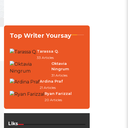
Top Writer Yoursay
Tarassa Q.
33 Articles
Oktavia
Ningrum
31 Articles
Ardina Praf
21 Articles
Ryan Farizzal
20 Articles
Liks