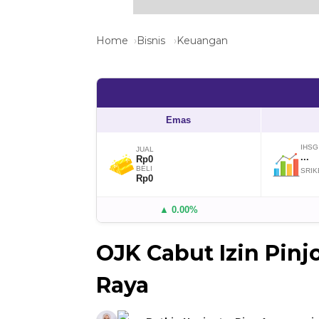
Home
Bisnis
Keuangan
Emas
IHSG
JUAL
...
Rp0
BELI
SRIK
Rp0
▲ 0.00%
OJK Cabut Izin Pinj
Raya