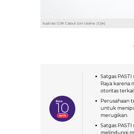
Ilustrasi OJK Cabut Izin Usaha. [Ojk]
Satgas PASTI 
Raya karena m
otoritas terkai
Perusahaan t
untuk menipu
merugikan.
Satgas PASTI 
melindungi ma