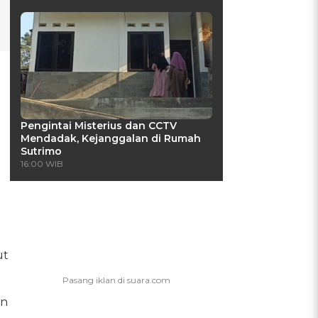
Pengintai Misterius dan CCTV
Mendadak, Kejanggalan di Rumah
Sutrimo
16:00 WIB
t
ut
an