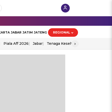
KARTA
JABAR
JATIM
JATENG
REGIONAL
›
Piala Aff 2026
Jabar
Tenaga Kesehatan
Ppad