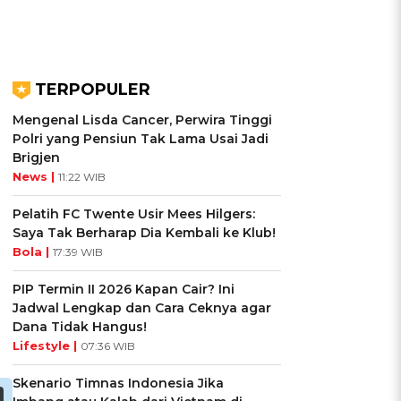
TERPOPULER
Mengenal Lisda Cancer, Perwira Tinggi
Polri yang Pensiun Tak Lama Usai Jadi
Brigjen
News |
11:22 WIB
Pelatih FC Twente Usir Mees Hilgers:
Saya Tak Berharap Dia Kembali ke Klub!
Bola |
17:39 WIB
PIP Termin II 2026 Kapan Cair? Ini
Jadwal Lengkap dan Cara Ceknya agar
Dana Tidak Hangus!
Lifestyle |
07:36 WIB
Skenario Timnas Indonesia Jika