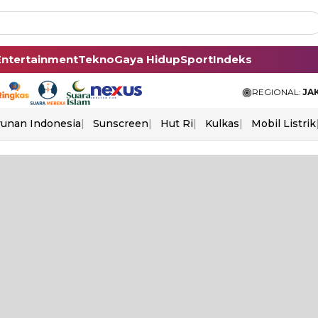
Entertainment
Tekno
Gaya Hidup
Sport
Indeks
REGIONAL:
JA
unan Indonesia
Sunscreen
Hut Ri
Kulkas
Mobil Listrik